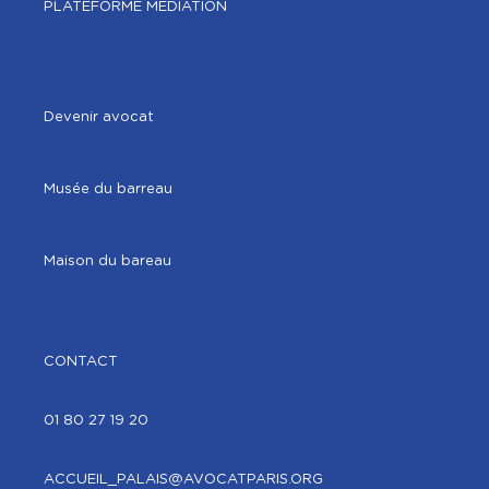
6 PLACE GAMBETTA,
PLATEFORME MÉDIATION
75020
avec RDV
PRENDRE RENDEZ-VOUS
Devenir avocat
Musée du barreau
Maison du bareau
MAIRIE DU 17ÈME
16 RUE DES BATIGNOLLES,
CONTACT
75017
avec RDV
01 80 27 19 20
PRENDRE RENDEZ-VOUS
ACCUEIL_PALAIS@AVOCATPARIS.ORG