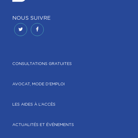
NOUS SUIVRE
BUS DE LA SOLIDARITÉ
4 AVENUE MARC SANGNIER,
CONSULTATIONS GRATUITES
75014
mercredi
AVOCAT, MODE D’EMPLOI
17h - 20h
sans RDV
LES AIDES À L’ACCÈS
EN SAVOIR PLUS
ACTUALITÉS ET ÉVÉNEMENTS