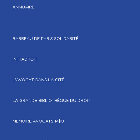
ANNUAIRE
MAIRIE DU 12ÈME
BARREAU DE PARIS SOLIDARITÉ
130 AVENUE DAUMESNIL,
75012
INITIADROIT
Avec RDV
PRENDRE RENDEZ-VOUS
L'AVOCAT DANS LA CITÉ
LA GRANDE BIBLIOTHÈQUE DU DROIT
MÉMOIRE AVOCATS 14|18
MAIRIE DU 20ÈME