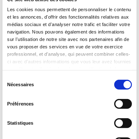
conseillons d’arriver en avance.
Les cookies nous permettent de personnaliser le contenu
Seules 9 personnes pourront être
et les annonces, d'offrir des fonctionnalités relatives aux
reçues par permanence.
médias sociaux et d'analyser notre trafic et faciliter votre
navigation. Nous pouvons également des informations
POUR PLUS D’INFORMATIONS, TÉLÉCHARGEZ
sur l'utilisation de notre site avec nos partenaires afin de
NOTRE FLYER
vous proposer des services en vue de votre exercice
professionnel, et d'analyse, qui peuvent combiner celles-
ci avec d'autres informations que vous leur avez fournies
TÉLÉCHARGER
ou qu'ils ont collectées lors de votre utilisation de leurs
BUS DE LA SOLIDARITÉ
services. Vous consentez à nos cookies si vous
Sélection
continuez à utiliser notre site Web.
Nécessaires
du
19 AVENUE DE CHOISY,
Pour en savoir plus sur notre politique de traitement,
consentement
75013
cliquer ici.
PERMANENCES TÉLÉPHONIQUES
Préférences
Lundi
17h - 20h
Statistiques
SOS AVOCATS
sans RDV