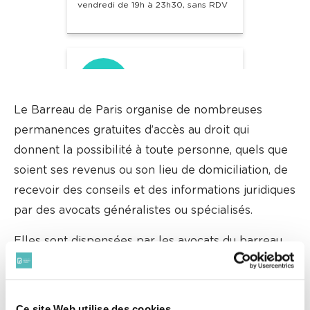
vendredi de 19h à 23h30, sans RDV
Le Barreau de Paris organise de nombreuses
TRIBUNAL JUDICIAIRE
permanences gratuites d’accès au droit qui
donnent la possibilité à toute personne, quels que
PARVIS DU TRIBUNAL DE PARIS
soient ses revenus ou son lieu de domiciliation, de
29-45 AVENUE DE LA PORTE DE
recevoir des conseils et des informations juridiques
CLICHY,
75017
par des avocats généralistes ou spécialisés.
Lundi au vendredi
Elles sont dispensées par les avocats du barreau
9h30 - 12h30
de Paris et sont gratuites, anonymes,
confidentielles et accessibles à toutes et tous. Elles
sans RDV
se tiennent toute l’année sauf jours fériés.
Ce site Web utilise des cookies
Les places étant limitées nous vous